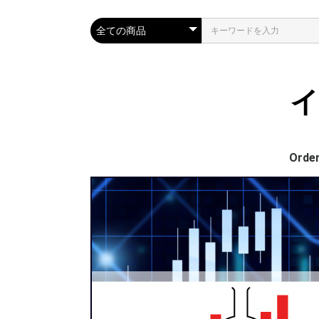
イ
Order